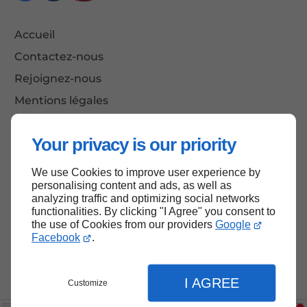
Accueil
Contactez-nous
Rejoignez-nous
Mentions légales
Plan du site
Your privacy is our priority
We use Cookies to improve user experience by
Haut de page
personalising content and ads, as well as
analyzing traffic and optimizing social networks
functionalities. By clicking "I Agree" you consent to
the use of Cookies from our providers
Google
Facebook
.
I AGREE
Customize