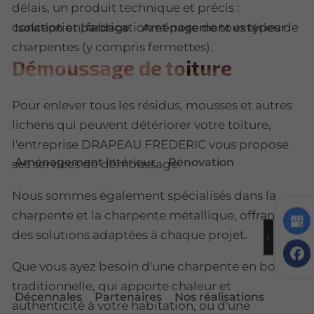
délais, un produit technique et précis :
conception, fabrication et pose de tous types de
Isolation et bardage
Aménagement extérieur
charpentes (y compris fermettes).
Démoussage
de toiture
Pour enlever tous les résidus, mousses et autres
lichens qui peuvent détériorer votre toiture,
l'entreprise DRAPEAU FREDERIC vous propose
Aménagement intérieur
Rénovation
ses services de démoussage.
Nous sommes également spécialisés dans la
charpente et la charpente métallique, offrant
des solutions adaptées à chaque projet.
Que vous ayez besoin d'une charpente en bois
traditionnelle, qui apporte chaleur et
Décennales
Partenaires
Nos réalisations
authenticité à votre habitation, ou d'une